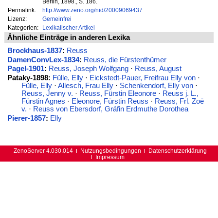
Berlin, 1898., S. 186.
Permalink:
http://www.zeno.org/nid/20009069437
Lizenz:
Gemeinfrei
Kategorien:
Lexikalischer Artikel
Ähnliche Einträge in anderen Lexika
Brockhaus-1837
:
Reuss
DamenConvLex-1834
:
Reuss, die Fürstenthümer
Pagel-1901
:
Reuss, Joseph Wolfgang
·
Reuss, August
Pataky-1898:
Fülle, Elly
·
Eickstedt-Pauer, Freifrau Elly von
·
Fülle, Elly
·
Allesch, Frau Elly
·
Schenkendorf, Elly von
·
Reuss, Jenny v.
·
Reuss, Fürstin Eleonore
·
Reuss j. L.,
Fürstin Agnes
·
Eleonore, Fürstin Reuss
·
Reuss, Frl. Zoë
v.
·
Reuss von Ebersdorf, Gräfin Erdmuthe Dorothea
Pierer-1857
:
Elly
ZenoServer 4.030.014
Nutzungsbedingungen
Datenschutzerklärung
Impressum