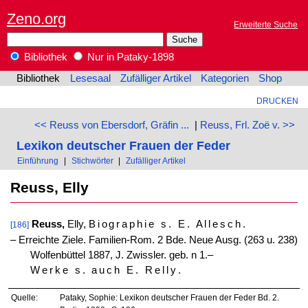
Zeno.org
Erweiterte Suche
Bibliothek
Nur in Pataky-1898
Bibliothek
Lesesaal
Zufälliger Artikel
Kategorien
Shop
DRUCKEN
<< Reuss von Ebersdorf, Gräfin ...
|
Reuss, Frl. Zoë v. >>
Lexikon deutscher Frauen der Feder
Einführung
|
Stichwörter
|
Zufälliger Artikel
Reuss, Elly
Reuss,
Elly,
Biographie s. E. Allesch
.
[186]
‒ Erreichte Ziele. Familien-Rom. 2 Bde. Neue Ausg. (263 u. 238)
Wolfenbüttel 1887, J. Zwissler. geb. n 1.–
Werke s. auch E. Relly
.
Quelle:
Pataky, Sophie: Lexikon deutscher Frauen der Feder Bd. 2.