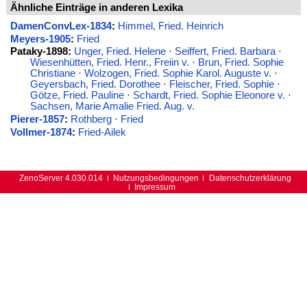
Ähnliche Einträge in anderen Lexika
DamenConvLex-1834
:
Himmel, Fried. Heinrich
Meyers-1905
:
Fried
Pataky-1898:
Unger, Fried. Helene
·
Seiffert, Fried. Barbara
·
Wiesenhütten, Fried. Henr., Freiin v.
·
Brun, Fried. Sophie
Christiane
·
Wolzogen, Fried. Sophie Karol. Auguste v.
·
Geyersbach, Fried. Dorothee
·
Fleischer, Fried. Sophie
·
Götze, Fried. Pauline
·
Schardt, Fried. Sophie Eleonore v.
·
Sachsen, Marie Amalie Fried. Aug. v.
Pierer-1857
:
Rothberg
·
Fried
Vollmer-1874
:
Fried-Ailek
ZenoServer 4.030.014
Nutzungsbedingungen
Datenschutzerklärung
Impressum