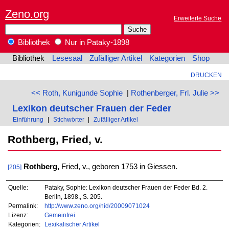
Zeno.org
Erweiterte Suche
Bibliothek
Nur in Pataky-1898
Bibliothek
Lesesaal
Zufälliger Artikel
Kategorien
Shop
DRUCKEN
<< Roth, Kunigunde Sophie
|
Rothenberger, Frl. Julie >>
Lexikon deutscher Frauen der Feder
Einführung
|
Stichwörter
|
Zufälliger Artikel
Rothberg, Fried, v.
Rothberg,
Fried, v., geboren 1753 in Giessen.
[205]
Quelle:
Pataky, Sophie: Lexikon deutscher Frauen der Feder Bd. 2.
Berlin, 1898., S. 205.
Permalink:
http://www.zeno.org/nid/20009071024
Lizenz:
Gemeinfrei
Kategorien:
Lexikalischer Artikel