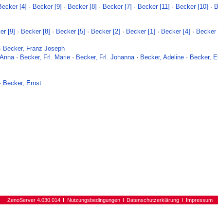
Becker [4]
·
Becker [9]
·
Becker [8]
·
Becker [7]
·
Becker [11]
·
Becker [10]
·
B
er [9]
·
Becker [8]
·
Becker [5]
·
Becker [2]
·
Becker [1]
·
Becker [4]
·
Becker 
·
Becker, Franz Joseph
 Anna
·
Becker, Frl. Marie
·
Becker, Frl. Johanna
·
Becker, Adeline
·
Becker, E
·
Becker, Ernst
ZenoServer 4.030.014
Nutzungsbedingungen
Datenschutzerklärung
Impressum