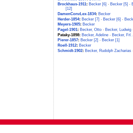
Brockhaus-1911
:
Becker [6]
·
Becker [5]
·
[12]
DamenConvLex-1834
:
Becker
Herder-1854
:
Becker [7]
·
Becker [6]
·
Beck
Meyers-1905
:
Becker
Pagel-1901
:
Becker, Otto
·
Becker, Ludwig
Pataky-1898:
Becker, Adeline
·
Becker, Frl.
Pierer-1857
:
Becker [2]
·
Becker [1]
Roell-1912
:
Becker
Schmidt-1902
:
Becker, Rudolph Zacharias