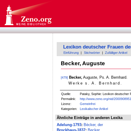
Lexikon deutscher Frauen de
Einführung
|
Stichwörter
|
Zufälliger Artikel
Becker, Auguste
Becker,
Auguste, Ps. A. Bernhard.
[479]
Werke s. A. Bernhard
.
Quelle:
Pataky, Sophie: Lexikon deutscher F
Permalink:
http://www.zeno.org/nid/200090895
Lizenz:
Gemeinfrei
Kategorien:
Lexikalischer Artikel
Ähnliche Einträge in anderen Lexika
Adelung-1793
:
Bècker, der
Brockhaus-1837
:
Becker