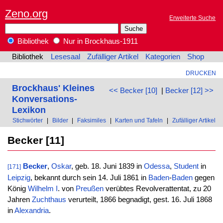
Zeno.org
Erweiterte Suche
Bibliothek
Nur in Brockhaus-1911
Bibliothek
Lesesaal
Zufälliger Artikel
Kategorien
Shop
DRUCKEN
Brockhaus' Kleines
<< Becker [10]
|
Becker [12] >>
Konversations-
Lexikon
Stichwörter
|
Bilder
|
Faksimiles
|
Karten und Tafeln
|
Zufälliger Artikel
Becker [11]
Becker
,
Oskar
, geb. 18. Juni 1839 in
Odessa
,
Student
in
[171]
Leipzig
, bekannt durch sein 14. Juli 1861 in
Baden
-
Baden
gegen
König
Wilhelm I
. von
Preußen
verübtes Revolverattentat, zu 20
Jahren
Zuchthaus
verurteilt, 1866 begnadigt, gest. 16. Juli 1868
in
Alexandria
.