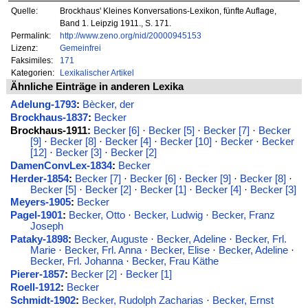
Quelle:
Brockhaus' Kleines Konversations-Lexikon, fünfte Auflage,
Band 1. Leipzig 1911., S. 171.
Permalink:
http://www.zeno.org/nid/20000945153
Lizenz:
Gemeinfrei
Faksimiles:
171
Kategorien:
Lexikalischer Artikel
Ähnliche Einträge in anderen Lexika
Adelung-1793
:
Bècker, der
Brockhaus-1837
:
Becker
Brockhaus-1911:
Becker [6]
·
Becker [5]
·
Becker [7]
·
Becker
[9]
·
Becker [8]
·
Becker [4]
·
Becker [10]
·
Becker
·
Becker
[12]
·
Becker [3]
·
Becker [2]
DamenConvLex-1834
:
Becker
Herder-1854
:
Becker [7]
·
Becker [6]
·
Becker [9]
·
Becker [8]
·
Becker [5]
·
Becker [2]
·
Becker [1]
·
Becker [4]
·
Becker [3]
Meyers-1905
:
Becker
Pagel-1901
:
Becker, Otto
·
Becker, Ludwig
·
Becker, Franz
Joseph
Pataky-1898
:
Becker, Auguste
·
Becker, Adeline
·
Becker, Frl.
Marie
·
Becker, Frl. Anna
·
Becker, Elise
·
Becker, Adeline
·
Becker, Frl. Johanna
·
Becker, Frau Käthe
Pierer-1857
:
Becker [2]
·
Becker [1]
Roell-1912
:
Becker
Schmidt-1902
:
Becker, Rudolph Zacharias
·
Becker, Ernst