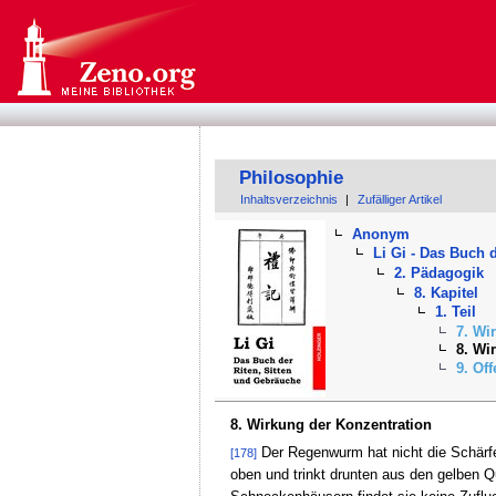
Philosophie
Inhaltsverzeichnis
|
Zufälliger Artikel
Anonym
Li Gi - Das Buch 
2. Pädagogik
8. Kapitel
1. Teil
7. Wi
8. Wi
9. Of
8. Wirkung der Konzentration
Der Regenwurm hat nicht die Schärfe
[178]
oben und trinkt drunten aus den gelben Qu