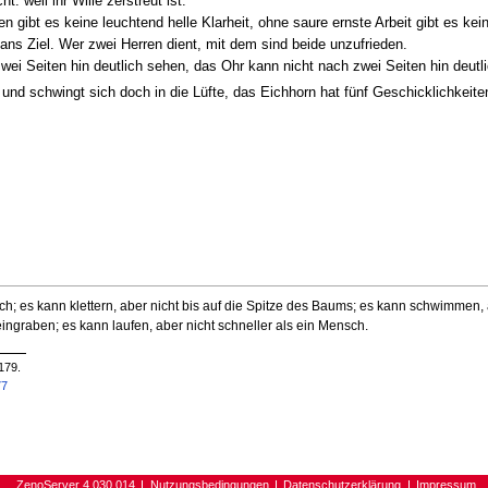
: weil ihr Wille zerstreut ist.
 gibt es keine leuchtend helle Klarheit, ohne saure ernste Arbeit gibt es kei
ns Ziel. Wer zwei Herren dient, mit dem sind beide unzufrieden.
wei Seiten hin deutlich sehen, das Ohr kann nicht nach zwei Seiten hin deut
und schwingt sich doch in die Lüfte, das Eichhorn hat fünf Geschicklichkeite
ach; es kann klettern, aber nicht bis auf die Spitze des Baums; es kann schwimmen, 
eingraben; es kann laufen, aber nicht schneller als ein Mensch.
179.
77
ZenoServer 4.030.014
Nutzungsbedingungen
Datenschutzerklärung
Impressum