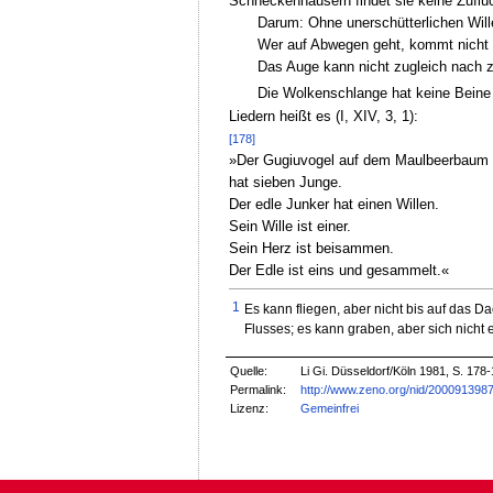
Schneckenhäusern findet sie keine Zuflucht
Darum: Ohne unerschütterlichen Willen
Wer auf Abwegen geht, kommt nicht a
Das Auge kann nicht zugleich nach z
Die Wolkenschlange hat keine Beine 
Liedern heißt es (I, XIV, 3, 1):
[178]
»Der Gugiuvogel auf dem Maulbeerbaum
hat sieben Junge.
Der edle Junker hat einen Willen.
Sein Wille ist einer.
Sein Herz ist beisammen.
Der Edle ist eins und gesammelt.«
1
Es kann fliegen, aber nicht bis auf das D
Flusses; es kann graben, aber sich nicht 
Quelle:
Li Gi. Düsseldorf/Köln 1981, S. 178-
Permalink:
http://www.zeno.org/nid/200091398
Lizenz:
Gemeinfrei