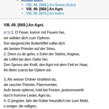
Achtes Buch
VIII, 48. [668.] An Soma (Indu)
VIII, 49. [669.] An Agni
VIII, 50. [670.] An Indra
VIII, 49. [669.] An Agni.
1. O Feuer, komm mit Feuern her,
[473]
wir wählen dich zum Opferer;
Der dargereichte Butterlöffel salbe dich
als besten Priester auf der Streu.
2. Denn zu dir gehn, o Sohn der Stärke, Angiras,
die Löffel bei dem Opfer hin;
Den Spross der Kraft, den Agni mit dem Fett im Haar,
ihn flehn zuerst bei Opfern wir.
3. Als weiser Ordner strahlest du,
als rascher Priester, Flammender,
Aufs beste opfernd, hold bei Festen, preisenswerth
durch fromme Lieder, Agni du.
4. O jüngster, fahr die Götter freundlich her zum Mahl,
o ewiger, die willigen,