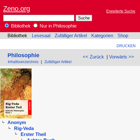
Zeno.org
Erweiterte Suche
Bibliothek
Nur in Philosophie
Bibliothek
Lesesaal
Zufälliger Artikel
Kategorien
Shop
DRUCKEN
Philosophie
<< Zurück
|
Vorwärts >>
Inhaltsverzeichnis
|
Zufälliger Artikel
Anonym
Rig-Veda
Erster Theil