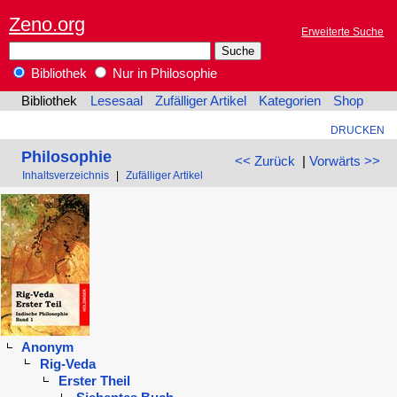
Zeno.org
Erweiterte Suche
Bibliothek
Nur in Philosophie
Bibliothek
Lesesaal
Zufälliger Artikel
Kategorien
Shop
DRUCKEN
Philosophie
<< Zurück
|
Vorwärts >>
Inhaltsverzeichnis
|
Zufälliger Artikel
Anonym
Rig-Veda
Erster Theil