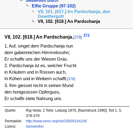
Siebentes Buch
Elfte Gruppe (97-102)
VII, 101. [617.] An Pardschanja, den
Gewittergott
VII, 102. [618.] An Pardschanja
373
VII, 102. [618.] An Pardschanja.
[378]
1. Auf, singet dem Pardschanja nun
dem gabenreichen Himmelssohn;
Er schaffe uns der Wiesen Gras.
2. Pardschanja ist es, welcher Frucht
in Kräutern und in Rossen auch,
In Kühen und in Weibern schafft.
[378]
3. Ihm giesset recht in seinen Mund
den honigsüssen Opferguss,
Er schaffe stete Nahrung uns.
Quelle:
Rig-Veda. 2 Teile, Leipzig 1876, [Nachdruck 1990], Teil 1, S.
378-379.
Permalink:
http://www.zeno.org/nid/20009104240
Lizenz:
Gemeinfrei