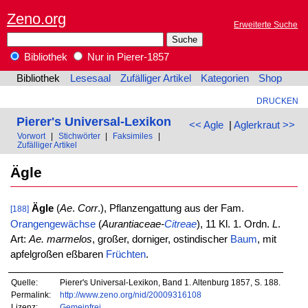
Zeno.org
Erweiterte Suche
Bibliothek
Nur in Pierer-1857
Bibliothek
Lesesaal
Zufälliger Artikel
Kategorien
Shop
DRUCKEN
Pierer's Universal-Lexikon
<< Agle
|
Aglerkraut >>
Vorwort
|
Stichwörter
|
Faksimiles
|
Zufälliger Artikel
Ägle
Ägle
(
Ae
.
Corr
.), Pflanzengattung aus der Fam.
[188]
Orangengewächse
(
Aurantiaceae-
Citreae
), 11 Kl. 1. Ordn.
L
.
Art:
Ae. marmelos
, großer, dorniger, ostindischer
Baum
, mit
apfelgroßen eßbaren
Früchten
.
Quelle:
Pierer's Universal-Lexikon, Band 1. Altenburg 1857, S. 188.
Permalink:
http://www.zeno.org/nid/20009316108
Lizenz:
Gemeinfrei