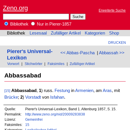
Zeno.org
Erweiterte Suche
Bibliothek
Nur in Pierer-1857
Bibliothek
Lesesaal
Zufälliger Artikel
Kategorien
Shop
DRUCKEN
Pierer's Universal-
<< Abbas-Pascha
|
Abbassah >>
Lexikon
Vorwort
|
Stichwörter
|
Faksimiles
|
Zufälliger Artikel
Abbassabad
Abbassabad
,
1
) russ.
Festung
in
Armenien
, am
Aras
, mit
[15]
Brücke
;
2
)
Vorstadt
von
Isfahan
.
Quelle:
Pierer's Universal-Lexikon, Band 1. Altenburg 1857, S. 15.
Permalink:
http://www.zeno.org/nid/20009283838
Lizenz:
Gemeinfrei
Faksimiles:
15
Kategorien:
Lexikalischer Artikel