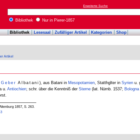
Erweiterte Suche
Bibliothek
Nur in Pierer-1857
Bibliothek
Lesesaal
Zufälliger Artikel
Kategorien
Shop
er Artikel
n
Geber
Albatani
), aus Batani in
Mesopotamien
, Statthglter in
Syrien
u. 
a u.
Antiochien
; schr. über die Kenntniß der
Sterne
(lat. Nürnb. 1537;
Bologna
rst.
Altenburg 1857, S. 263.
43