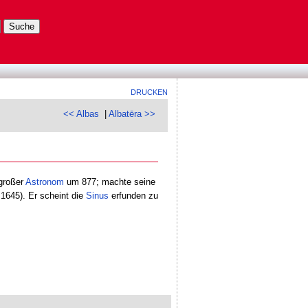
DRUCKEN
<< Albas
|
Albatēra >>
großer
Astronom
um 877; machte seine
1645). Er scheint die
Sinus
erfunden zu