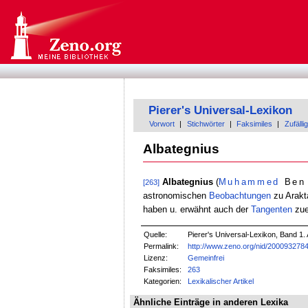
Pierer's Universal-Lexikon
Vorwort
|
Stichwörter
|
Faksimiles
|
Zufällig
Albategnius
Albategnius
(
Muhammed
Be
[263]
astronomischen
Beobachtungen
zu Arakt
haben u. erwähnt auch der
Tangenten
zue
Quelle:
Pierer's Universal-Lexikon, Band 1. 
Permalink:
http://www.zeno.org/nid/200093278
Lizenz:
Gemeinfrei
Faksimiles:
263
Kategorien:
Lexikalischer Artikel
Ähnliche Einträge in anderen Lexika