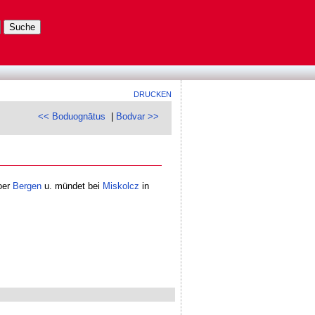
DRUCKEN
<< Boduognātus
|
Bodvar >>
zoer
Bergen
u. mündet bei
Miskolcz
in