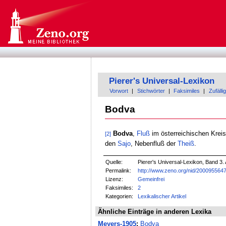
Pierer's Universal-Lexikon
Vorwort
|
Stichwörter
|
Faksimiles
|
Zufällig
Bodva
Bodva
,
Fluß
im österreichischen Kreis
[2]
den
Sajo
, Nebenfluß der
Theiß
.
Quelle:
Pierer's Universal-Lexikon, Band 3. 
Permalink:
http://www.zeno.org/nid/200095564
Lizenz:
Gemeinfrei
Faksimiles:
2
Kategorien:
Lexikalischer Artikel
Ähnliche Einträge in anderen Lexika
Meyers-1905
:
Bodva