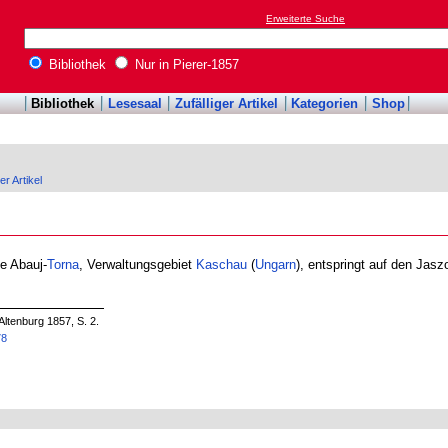
Erweiterte Suche
Bibliothek
Nur in Pierer-1857
Bibliothek
Lesesaal
Zufälliger Artikel
Kategorien
Shop
er Artikel
e Abauj-
Torna
, Verwaltungsgebiet
Kaschau
(
Ungarn
), entspringt auf den Jas
Altenburg 1857, S. 2.
78