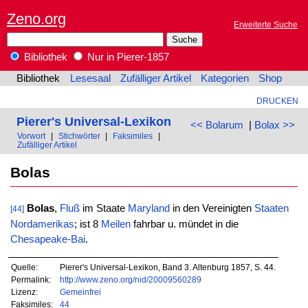
Zeno.org
Erweiterte Suche
Bibliothek
Nur in Pierer-1857
Bibliothek
Lesesaal
Zufälliger Artikel
Kategorien
Shop
DRUCKEN
Pierer's Universal-Lexikon
<< Bolarum
|
Bolax >>
Vorwort
|
Stichwörter
|
Faksimiles
|
Zufälliger Artikel
Bolas
Bolas
,
Fluß
im Staate
Maryland
in den Vereinigten
Staaten
[44]
Nordamerikas
; ist 8
Meilen
fahrbar u. mündet in die
Chesapeake-Bai
.
Quelle:
Pierer's Universal-Lexikon, Band 3. Altenburg 1857, S. 44.
Permalink:
http://www.zeno.org/nid/20009560289
Lizenz:
Gemeinfrei
Faksimiles:
44