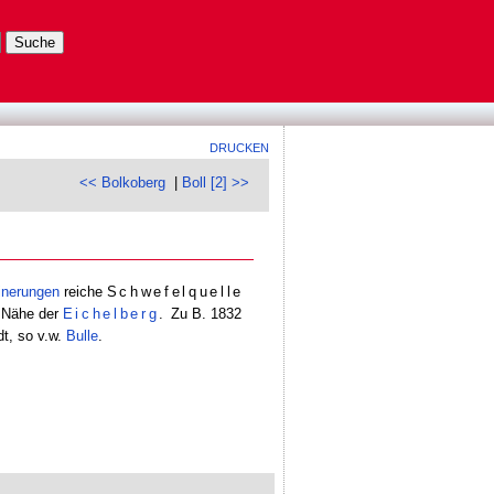
DRUCKEN
<< Bolkoberg
|
Boll [2] >>
inerungen
reiche
Schwefelquelle
r Nähe der
Eichelberg
.
Zu B. 1832
dt, so v.w.
Bulle
.