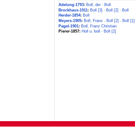
Adelung-1793
:
Boll, der
·
Boll
Brockhaus-1911
:
Boll [3]
·
Boll [2]
·
Boll
Herder-1854
:
Boll
Meyers-1905
:
Boll, Franz
·
Boll [2]
·
Boll [1]
Pagel-1901
:
Boll, Franz Christian
Pierer-1857:
Holl u. boll
·
Boll [2]