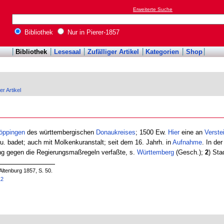
Erweiterte Suche
Bibliothek
Nur in Pierer-1857
Bibliothek
Lesesaal
Zufälliger Artikel
Kategorien
Shop
er Artikel
öppingen
des württembergischen
Donaukreises
; 1500 Ew.
Hier
eine an
Verste
 u. badet; auch mit Molkenkuranstalt; seit dem 16. Jahrh. in
Aufnahme
. In de
ng gegen die Regierungsmaßregeln verfaßte, s.
Württemberg
(Gesch.);
2
) Sta
Altenburg 1857, S. 50.
12