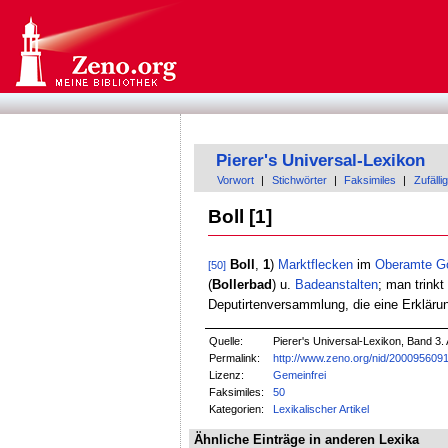
Pierer's Universal-Lexikon
Vorwort
|
Stichwörter
|
Faksimiles
|
Zufällig
Boll [1]
Boll
,
1
)
Marktflecken
im
Oberamte
G
[50]
(
Bollerbad
) u.
Badeanstalten
; man trinkt
Deputirtenversammlung, die eine Erkläru
Quelle:
Pierer's Universal-Lexikon, Band 3. 
Permalink:
http://www.zeno.org/nid/200095609
Lizenz:
Gemeinfrei
Faksimiles:
50
Kategorien:
Lexikalischer Artikel
Ähnliche Einträge in anderen Lexika