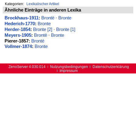
Kategorien:
Lexikalischer Artikel
Ähnliche Einträge in anderen Lexika
Brockhaus-1911
:
Brontë
·
Bronte
Hederich-1770
:
Bronte
Herder-1854
:
Bronte [2]
·
Bronte [1]
Meyers-1905
:
Brontē
·
Bronte
Pierer-1857:
Bronté
Vollmer-1874
:
Bronte
ZenoServer 4.030.014
Nutzungsbedingungen
Datenschutzerklärung
Impressum