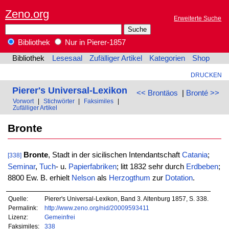
Zeno.org
Erweiterte Suche
Bibliothek
Nur in Pierer-1857
Bibliothek
Lesesaal
Zufälliger Artikel
Kategorien
Shop
DRUCKEN
Pierer's Universal-Lexikon
<< Brontäos
|
Bronté >>
Vorwort
|
Stichwörter
|
Faksimiles
|
Zufälliger Artikel
Bronte
Bronte
, Stadt in der sicilischen Intendantschaft
Catania
;
[338]
Seminar
,
Tuch
- u.
Papierfabriken
; litt 1832 sehr durch
Erdbeben
;
8800 Ew. B. erhielt
Nelson
als
Herzogthum
zur
Dotation
.
Quelle:
Pierer's Universal-Lexikon, Band 3. Altenburg 1857, S. 338.
Permalink:
http://www.zeno.org/nid/20009593411
Lizenz:
Gemeinfrei
Faksimiles:
338