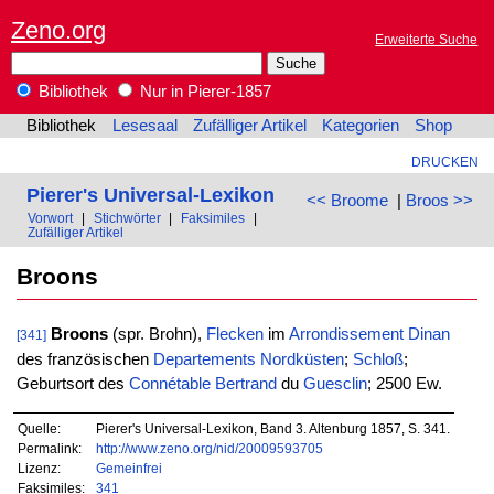
Zeno.org
Erweiterte Suche
Bibliothek
Nur in Pierer-1857
Bibliothek
Lesesaal
Zufälliger Artikel
Kategorien
Shop
DRUCKEN
Pierer's Universal-Lexikon
<< Broome
|
Broos >>
Vorwort
|
Stichwörter
|
Faksimiles
|
Zufälliger Artikel
Broons
Broons
(spr. Brohn),
Flecken
im
Arrondissement
Dinan
[341]
des französischen
Departements
Nordküsten
;
Schloß
;
Geburtsort des
Connétable
Bertrand
du
Guesclin
; 2500 Ew.
Quelle:
Pierer's Universal-Lexikon, Band 3. Altenburg 1857, S. 341.
Permalink:
http://www.zeno.org/nid/20009593705
Lizenz:
Gemeinfrei
Faksimiles:
341