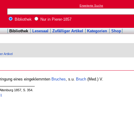
Erweiterte Suche
Bibliothek
Nur in Pierer-1857
Bibliothek
Lesesaal
Zufälliger Artikel
Kategorien
Shop
er Artikel
bringung eines eingeklemmten
Bruches
, s.u.
Bruch
(Med.) V.
Altenburg 1857, S. 354.
81