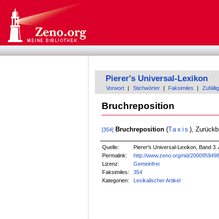
Pierer's Universal-Lexikon
Vorwort
|
Stichwörter
|
Faksimiles
|
Zufällig
Bruchreposition
Bruchreposition
(
Taxis
), Zurück
[354]
Quelle:
Pierer's Universal-Lexikon, Band 3. 
Permalink:
http://www.zeno.org/nid/200095949
Lizenz:
Gemeinfrei
Faksimiles:
354
Kategorien:
Lexikalischer Artikel