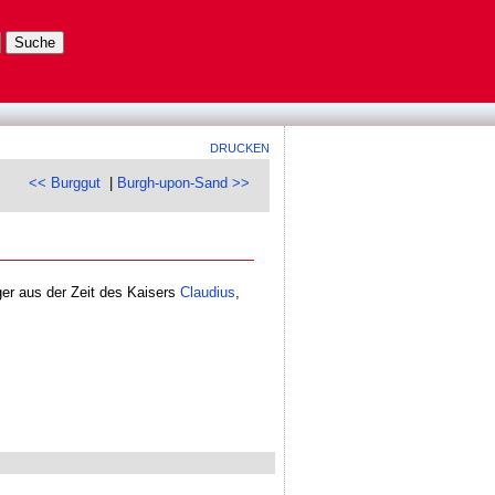
DRUCKEN
<< Burggut
|
Burgh-upon-Sand >>
ger aus der Zeit des Kaisers
Claudius
,