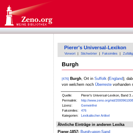
Pierer's Universal-Lexikon
Vorwort
|
Stichwörter
|
Faksimiles
|
Zufällig
Burgh
Burgh
, Ort in
Suffolk
(
England
); da
[476]
von welchem noch
Überreste
vorhanden s
Quelle:
Pierer's Universal-Lexikon, Band 3. 
Permalink:
http://www.zeno.org/nid/200096100
Lizenz:
Gemeinfrei
Faksimiles:
476
Kategorien:
Lexikalischer Artikel
Ähnliche Einträge in anderen Lexika
Pierer-1857:
Burgh-upon-Sand