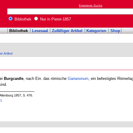
Erweiterte Suche
Bibliothek
Nur in Pierer-1857
Bibliothek
Lesesaal
Zufälliger Artikel
Kategorien
Shop
er Artikel
bei
Burgcastle
, nach Ein. das römische
Garianonum
, ein befestigtes Römerla
ind.
Altenburg 1857, S. 476.
81