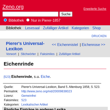
Zeno.org
Erweiterte Suche
Bibliothek
Nur in Pierer-1857
Bibliothek
Lesesaal
Zufälliger Artikel
Kategorien
Shop
DRUCKEN
Pierer's Universal-
<< Eichenmistel
|
Eichenrose >>
Lexikon
Vorwort
|
Stichwörter
|
Faksimiles
|
Zufälliger Artikel
Eichenrinde
Eichenrinde
, s.u.
Eiche
.
[523]
Quelle:
Pierer's Universal-Lexikon, Band 5. Altenburg 1858, S. 523.
Permalink:
http://www.zeno.org/nid/20009838023
Lizenz:
Gemeinfrei
Faksimiles:
523
Kategorien:
Lexikalischer Artikel
Ähnliche Einträge in anderen Lexika