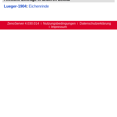
Lueger-1904
:
Eichenrinde
ZenoServer 4.030.014
Nutzungsbedingungen
Datenschutzerklärung
Impressum