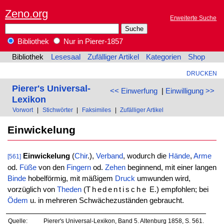
Zeno.org
Erweiterte Suche
Bibliothek
Nur in Pierer-1857
Bibliothek
Lesesaal
Zufälliger Artikel
Kategorien
Shop
DRUCKEN
Pierer's Universal-
<< Einwerfung
|
Einwilligung >>
Lexikon
Vorwort
|
Stichwörter
|
Faksimiles
|
Zufälliger Artikel
Einwickelung
Einwickelung
(
Chir
.),
Verband
, wodurch die
Hände
,
Arme
[561]
od.
Füße
von den
Fingern
od.
Zehen
beginnend, mit einer langen
Binde
hobelförmig, mit mäßigem
Druck
umwunden wird,
vorzüglich von
Theden
(
Thedentische
E.) empfohlen; bei
Ödem
u. in mehreren Schwächezuständen gebraucht.
Quelle:
Pierer's Universal-Lexikon, Band 5. Altenburg 1858, S. 561.