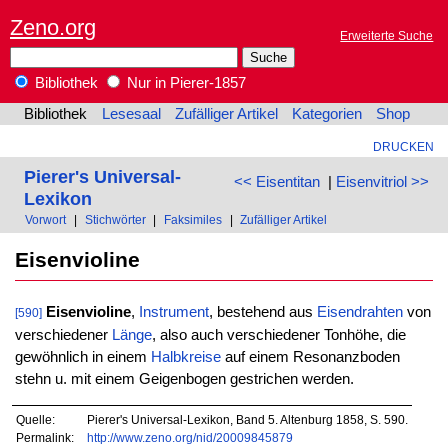
Zeno.org
Erweiterte Suche
Bibliothek
Nur in Pierer-1857
Bibliothek
Lesesaal
Zufälliger Artikel
Kategorien
Shop
DRUCKEN
Pierer's Universal-
<< Eisentitan
|
Eisenvitriol >>
Lexikon
Vorwort
|
Stichwörter
|
Faksimiles
|
Zufälliger Artikel
Eisenvioline
Eisenvioline
,
Instrument
, bestehend aus
Eisendrahten
von
[590]
verschiedener
Länge
, also auch verschiedener Tonhöhe, die
gewöhnlich in einem
Halbkreise
auf einem Resonanzboden
stehn u. mit einem Geigenbogen gestrichen werden.
Quelle:
Pierer's Universal-Lexikon, Band 5. Altenburg 1858, S. 590.
Permalink:
http://www.zeno.org/nid/20009845879