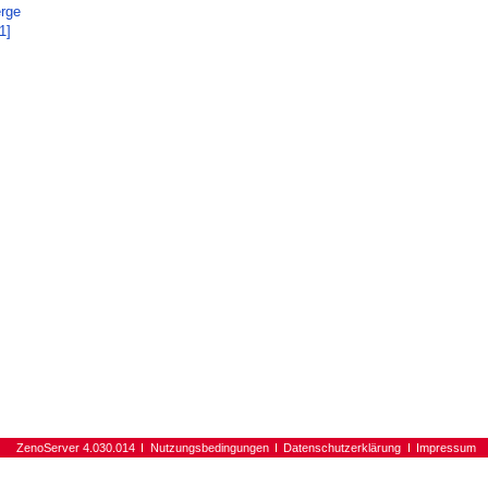
erge
1]
ZenoServer 4.030.014
Nutzungsbedingungen
Datenschutzerklärung
Impressum