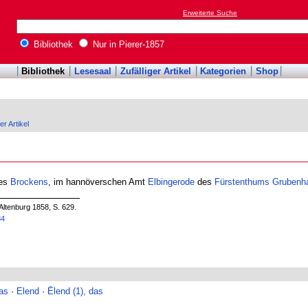
Erweiterte Suche
Bibliothek
Nur in Pierer-1857
Bibliothek
Lesesaal
Zufälliger Artikel
Kategorien
Shop
er Artikel
des
Brockens
, im hannöverschen Amt
Elbingerode
des
Fürstenthums
Grubenh
Altenburg 1858, S. 629.
84
das
·
Elend
·
Ēlend (1), das