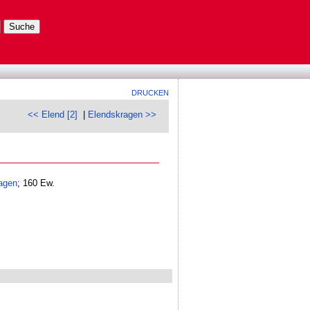
DRUCKEN
<< Elend [2]
|
Elendskragen >>
agen
; 160 Ew.