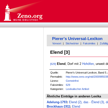
Pierer's Universal-Lexikon
Vorwort
|
Stichwörter
|
Faksimiles
|
Zufällig
Elend [3]
Elend
, Dorf mit 2
Hohöfen
, unweit 
[629]
Quelle:
Pierer's Universal-Lexikon, Band 5. 
Permalink:
http://www.zeno.org/nid/200098503
Lizenz:
Gemeinfrei
Faksimiles:
629
Kategorien:
Lexikalischer Artikel
Ähnliche Einträge in anderen Lexika
Adelung-1793
:
Elend (2), das
·
Ēlend (3), 
Brockhaus-1911
:
Elend