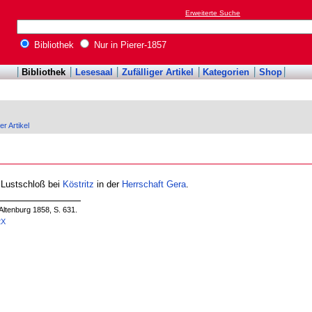
Erweiterte Suche
Bibliothek
Nur in Pierer-1857
Bibliothek
Lesesaal
Zufälliger Artikel
Kategorien
Shop
er Artikel
s Lustschloß bei
Köstritz
in der
Herrschaft
Gera
.
Altenburg 1858, S. 631.
2X