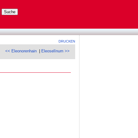
DRUCKEN
<< Eleonorenhain
|
Eleoselīnum >>