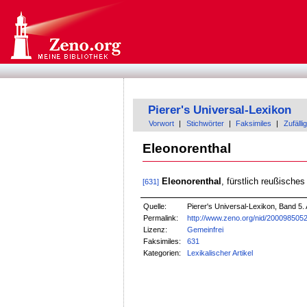
Pierer's Universal-Lexikon
Vorwort
|
Stichwörter
|
Faksimiles
|
Zufällig
Eleonorenthal
Eleonorenthal
, fürstlich reußische
[631]
Quelle:
Pierer's Universal-Lexikon, Band 5. 
Permalink:
http://www.zeno.org/nid/200098505
Lizenz:
Gemeinfrei
Faksimiles:
631
Kategorien:
Lexikalischer Artikel