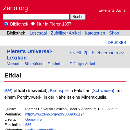
Zeno.org
Erweiterte Suche
Bibliothek
Nur in Pierer-1857
Bibliothek
Lesesaal
Zufälliger Artikel
Kategorien
Shop
DRUCKEN
Pierer's Universal-
<< Elf [2]
|
Elfebeerbaum >>
Lexikon
Vorwort
|
Stichwörter
|
Faksimiles
|
Zufälliger Artikel
Elfdal
Elfdal
(
Elswedat
),
Kirchspiel
in Falu Län (
Schweden
), mit
[636]
einem Porphyrwerk; in der Nähe ist eine Mineralquelle.
Quelle:
Pierer's Universal-Lexikon, Band 5. Altenburg 1858, S. 636.
Permalink:
http://www.zeno.org/nid/20009851194
Lizenz:
Gemeinfrei
Faksimiles:
636
Kategorien:
Lexikalischer Artikel