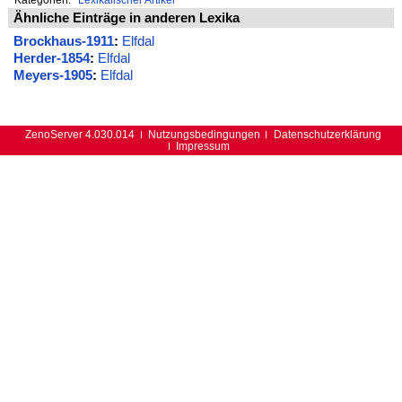
Ähnliche Einträge in anderen Lexika
Brockhaus-1911
:
Elfdal
Herder-1854
:
Elfdal
Meyers-1905
:
Elfdal
ZenoServer 4.030.014
Nutzungsbedingungen
Datenschutzerklärung
Impressum