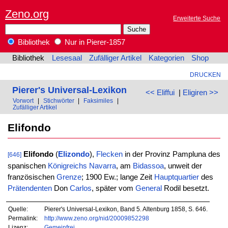
Zeno.org
Erweiterte Suche
Bibliothek
Nur in Pierer-1857
Bibliothek
Lesesaal
Zufälliger Artikel
Kategorien
Shop
DRUCKEN
Pierer's Universal-Lexikon
<< Eliffui
|
Eligiren >>
Vorwort
|
Stichwörter
|
Faksimiles
|
Zufälliger Artikel
Elifondo
Elifondo
(
Elizondo
),
Flecken
in der Provinz Pampluna des
[646]
spanischen
Königreichs
Navarra
, am
Bidassoa
, unweit der
französischen
Grenze
; 1900 Ew.; lange Zeit
Hauptquartier
des
Prätendenten
Don
Carlos
, später vom
General
Rodil besetzt.
Quelle:
Pierer's Universal-Lexikon, Band 5. Altenburg 1858, S. 646.
Permalink:
http://www.zeno.org/nid/20009852298
Lizenz:
Gemeinfrei