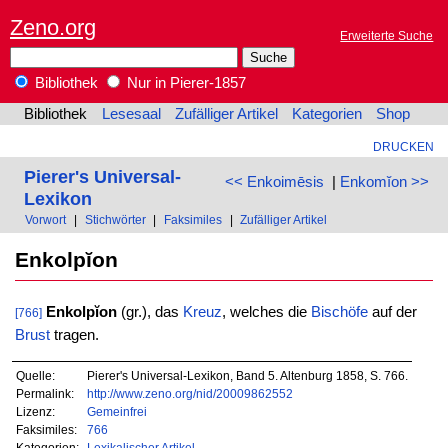
Zeno.org
Erweiterte Suche
Bibliothek
Nur in Pierer-1857
Bibliothek
Lesesaal
Zufälliger Artikel
Kategorien
Shop
DRUCKEN
Pierer's Universal-
<< Enkoimēsis
|
Enkomĭon >>
Lexikon
Vorwort
|
Stichwörter
|
Faksimiles
|
Zufälliger Artikel
Enkolpĭon
Enkolpĭon
(gr.), das
Kreuz
, welches die
Bischöfe
auf der
[766]
Brust
tragen.
Quelle:
Pierer's Universal-Lexikon, Band 5. Altenburg 1858, S. 766.
Permalink:
http://www.zeno.org/nid/20009862552
Lizenz:
Gemeinfrei
Faksimiles:
766
Kategorien:
Lexikalischer Artikel