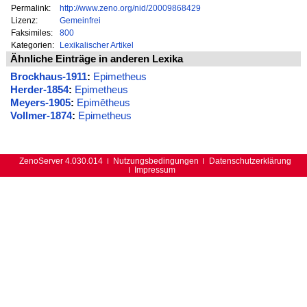
Permalink:
http://www.zeno.org/nid/20009868429
Lizenz:
Gemeinfrei
Faksimiles:
800
Kategorien:
Lexikalischer Artikel
Ähnliche Einträge in anderen Lexika
Brockhaus-1911
:
Epimetheus
Herder-1854
:
Epimetheus
Meyers-1905
:
Epimētheus
Vollmer-1874
:
Epimetheus
ZenoServer 4.030.014
Nutzungsbedingungen
Datenschutzerklärung
Impressum