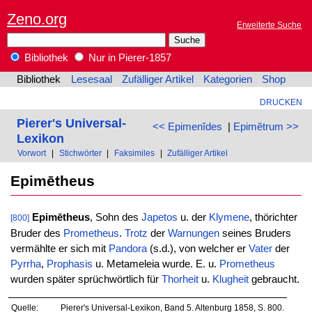
Zeno.org
Erweiterte Suche
Bibliothek
Nur in Pierer-1857
Bibliothek
Lesesaal
Zufälliger Artikel
Kategorien
Shop
DRUCKEN
Pierer's Universal-
<< Epimenĭdes
|
Epimĕtrum >>
Lexikon
Vorwort
|
Stichwörter
|
Faksimiles
|
Zufälliger Artikel
Epimētheus
Epimētheus
, Sohn des
Japetos
u. der
Klymene
, thörichter
[800]
Bruder des
Prometheus
.
Trotz
der
Warnungen
seines Bruders
vermählte er sich mit
Pandora
(s.d.), von welcher er
Vater
der
Pyrrha
,
Prophasis
u. Metameleia wurde. E. u.
Prometheus
wurden später sprüchwörtlich für
Thorheit
u.
Klugheit
gebraucht.
Quelle:
Pierer's Universal-Lexikon, Band 5. Altenburg 1858, S. 800.