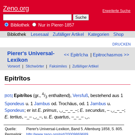
Zeno.org
Erweiterte Suche
Bibliothek
Nur in Pierer-1857
Bibliothek
Lesesaal
Zufälliger Artikel
Kategorien
Shop
DRUCKEN
Pierer's Universal-
<< Epitrĭcha
|
Epitrochasmos >>
Lexikon
Vorwort
|
Stichwörter
|
Faksimiles
|
Zufälliger Artikel
Epitrĭtos
4
Epitrĭtos
(gr.,
/
enthaltend),
Versfuß
, bestehend aus 1
[805]
3
Spondeus
u. 1
Jambus
od. Trochäus, od. 1
Jambus
u.
Spondeus
; er ist
E. primus
, ◡_–_–_–;
E. secundus
, – ◡_–_–;
E. tertius
, –_– ◡_–, u.
E. quartus
, –_–_– ◡.
Quelle:
Pierer's Universal-Lexikon, Band 5. Altenburg 1858, S. 805.
Permalink:
http://www.zeno.org/nid/20009869689