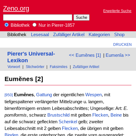
Zeno.org
Erweiterte Suche
Bibliothek
Nur in Pierer-1857
Bibliothek
Lesesaal
Zufälliger Artikel
Kategorien
Shop
DRUCKEN
Pierer's Universal-
<< Eumĕnes [1]
|
Eumenĭa >>
Lexikon
Vorwort
|
Stichwörter
|
Faksimiles
|
Zufälliger Artikel
Eumĕnes [2]
Eumĕnes
,
Gattung
der eigentlichen
Wespen
, mit
[950]
tiefgespaltener verlängerter Mittelzunge u. langem,
birnenförmigem erstem Leibesabschnittes; Ungesellige: Art:
E.
pomiformis
, schwarz
Brustschild
mit gelben
Flecken
,
Beine
bis
auf die schwarz gefleckten
Schenkel
gelb; zweiter
Leibesabschnitt mit 2 gelben
Flecken
, die übrigen mit gelben
Binden
, die erste unterbrochen, die zweite vorn ausgerandet;