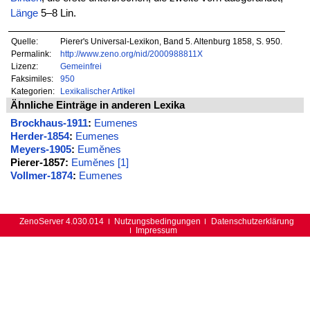
Länge
5–8 Lin.
Quelle:
Pierer's Universal-Lexikon, Band 5. Altenburg 1858, S. 950.
Permalink:
http://www.zeno.org/nid/2000988811X
Lizenz:
Gemeinfrei
Faksimiles:
950
Kategorien:
Lexikalischer Artikel
Ähnliche Einträge in anderen Lexika
Brockhaus-1911
:
Eumenes
Herder-1854
:
Eumenes
Meyers-1905
:
Eumĕnes
Pierer-1857:
Eumĕnes [1]
Vollmer-1874
:
Eumenes
ZenoServer 4.030.014
Nutzungsbedingungen
Datenschutzerklärung
Impressum