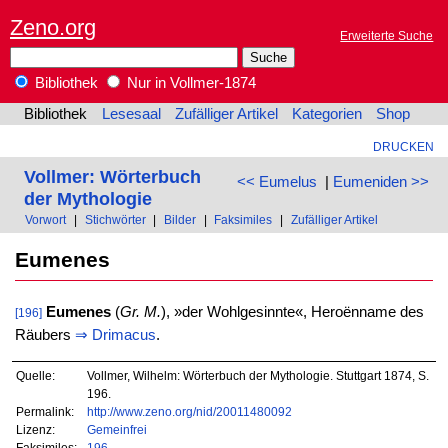
Zeno.org
Erweiterte Suche
Bibliothek
Nur in Vollmer-1874
Bibliothek
Lesesaal
Zufälliger Artikel
Kategorien
Shop
DRUCKEN
Vollmer: Wörterbuch
<< Eumelus
|
Eumeniden >>
der Mythologie
Vorwort
|
Stichwörter
|
Bilder
|
Faksimiles
|
Zufälliger Artikel
Eumenes
Eumenes
(
Gr. M.
), »der Wohlgesinnte«, Heroënname des
[196]
Räubers
⇒
Drimacus
.
Quelle:
Vollmer, Wilhelm: Wörterbuch der Mythologie. Stuttgart 1874, S.
196.
Permalink:
http://www.zeno.org/nid/20011480092
Lizenz:
Gemeinfrei
Faksimiles:
196