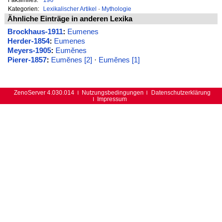
Kategorien:
Lexikalischer Artikel
·
Mythologie
Ähnliche Einträge in anderen Lexika
Brockhaus-1911
:
Eumenes
Herder-1854
:
Eumenes
Meyers-1905
:
Eumĕnes
Pierer-1857
:
Eumĕnes [2]
·
Eumĕnes [1]
ZenoServer 4.030.014
Nutzungsbedingungen
Datenschutzerklärung
Impressum