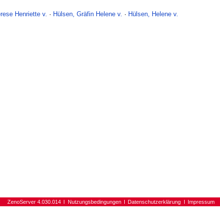
rese Henriette v.
·
Hülsen, Gräfin Helene v.
·
Hülsen, Helene v.
ZenoServer 4.030.014
Nutzungsbedingungen
Datenschutzerklärung
Impressum