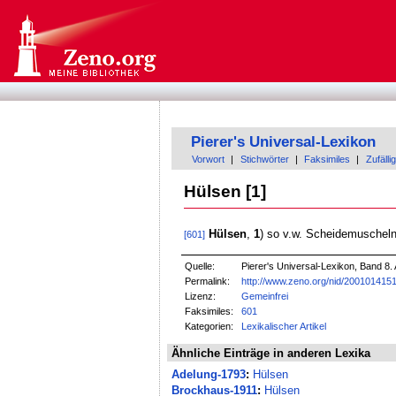
Pierer's Universal-Lexikon
Vorwort
|
Stichwörter
|
Faksimiles
|
Zufällig
Hülsen [1]
Hülsen
,
1
) so v.w. Scheidemuschel
[601]
Quelle:
Pierer's Universal-Lexikon, Band 8. 
Permalink:
http://www.zeno.org/nid/200101415
Lizenz:
Gemeinfrei
Faksimiles:
601
Kategorien:
Lexikalischer Artikel
Ähnliche Einträge in anderen Lexika
Adelung-1793
:
Hülsen
Brockhaus-1911
:
Hülsen