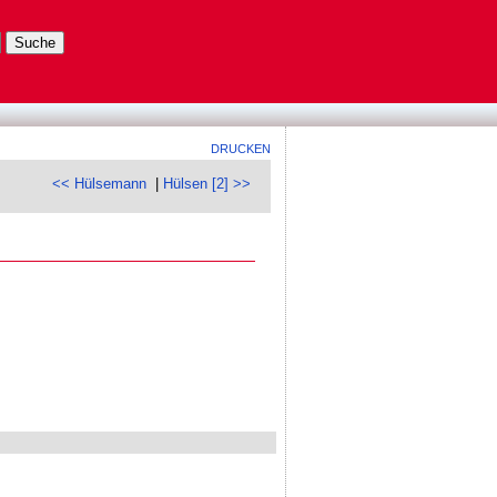
DRUCKEN
<< Hülsemann
|
Hülsen [2] >>