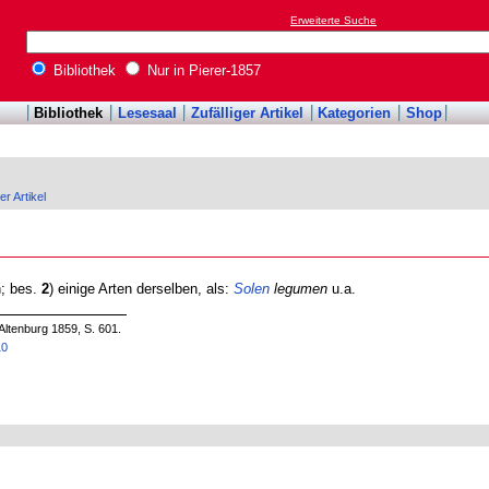
Erweiterte Suche
Bibliothek
Nur in Pierer-1857
Bibliothek
Lesesaal
Zufälliger Artikel
Kategorien
Shop
er Artikel
n; bes.
2
) einige Arten derselben, als:
Solen
legumen
u.a.
Altenburg 1859, S. 601.
10