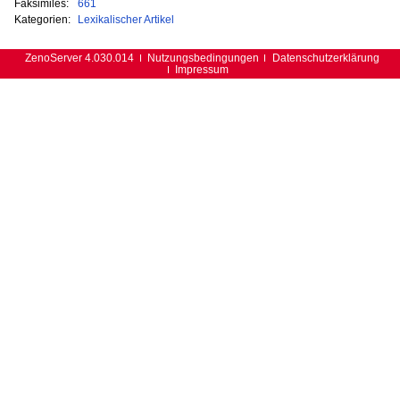
Faksimiles:
661
Kategorien:
Lexikalischer Artikel
ZenoServer 4.030.014
Nutzungsbedingungen
Datenschutzerklärung
Impressum