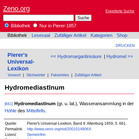
Zeno.org
Erweiterte Suche
Bibliothek
Nur in Pierer-1857
Bibliothek
Lesesaal
Zufälliger Artikel
Kategorien
Shop
DRUCKEN
Pierer's
<< Hydromargaritinsäure
|
Hydromel >>
Universal-
Lexikon
Vorwort
|
Stichwörter
|
Faksimiles
|
Zufälliger Artikel
Hydromediastīnum
Hydromediastīnum
(gr. u. lat.), Wasseransammlung in der
[661]
Höhle
des
Mittelfells
.
Quelle:
Pierer's Universal-Lexikon, Band 8. Altenburg 1859, S. 661.
Permalink:
http://www.zeno.org/nid/2001014806X
Lizenz:
Gemeinfrei