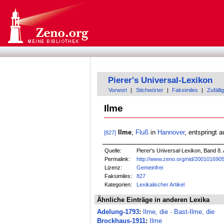
Pierer's Universal-Lexikon
Vorwort
|
Stichwörter
|
Faksimiles
|
Zufällig
Ilme
Ilme
,
Fluß
in
Hannover
, entspringt a
[827]
Quelle:
Pierer's Universal-Lexikon, Band 8. 
Permalink:
http://www.zeno.org/nid/200101690
Lizenz:
Gemeinfrei
Faksimiles:
827
Kategorien:
Lexikalischer Artikel
Ähnliche Einträge in anderen Lexika
Adelung-1793
:
Ilme, die
·
Bast-Ilme, die
Brockhaus-1911
:
Ilme