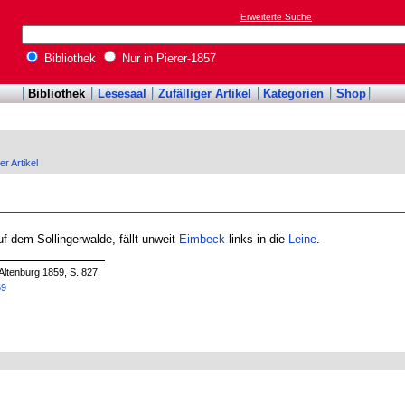
Erweiterte Suche
Bibliothek
Nur in Pierer-1857
Bibliothek
Lesesaal
Zufälliger Artikel
Kategorien
Shop
er Artikel
uf dem Sollingerwalde, fällt unweit
Eimbeck
links in die
Leine
.
Altenburg 1859, S. 827.
59