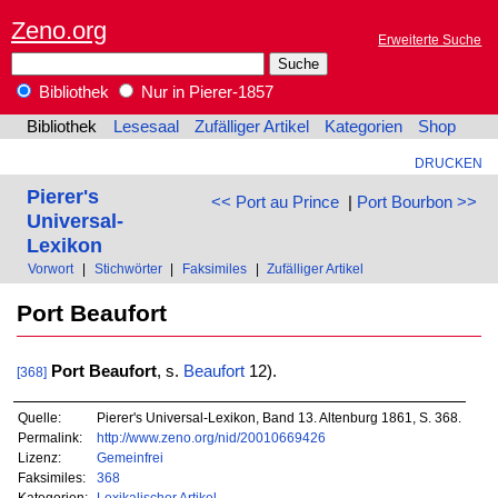
Zeno.org
Erweiterte Suche
Bibliothek
Nur in Pierer-1857
Bibliothek
Lesesaal
Zufälliger Artikel
Kategorien
Shop
DRUCKEN
Pierer's
<< Port au Prince
|
Port Bourbon >>
Universal-
Lexikon
Vorwort
|
Stichwörter
|
Faksimiles
|
Zufälliger Artikel
Port Beaufort
Port Beaufort
, s.
Beaufort
12).
[368]
Quelle:
Pierer's Universal-Lexikon, Band 13. Altenburg 1861, S. 368.
Permalink:
http://www.zeno.org/nid/20010669426
Lizenz:
Gemeinfrei
Faksimiles:
368
Kategorien:
Lexikalischer Artikel