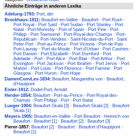
Ähnliche Einträge in anderen Lexika
Adelung-1793
:
Port, der
Brockhaus-1911
:
Beaufort-en-Vallée
·
Beaufort
·
Port Rush
·
Port Royal
·
Port Saïd
·
Port Sudan
·
Port Stanley
·
Port
Natal
·
Port Moresby
·
Port of Spain
·
Port Pirie
·
Port
Philipp
·
Port Townsend
·
Port-Royal-des-Champs
·
Port-
Républicain
·
Port-Vendres
·
Saint-Nicolas-du-Port
·
Saint
Peter Port
·
Port-au-Prince
·
Port Victoria
·
Port-de-Paix
·
Port-Launay
·
Port-du-Moule
·
Port d'Urban
·
Port Castries
·
Port Darwin
·
Port Elizabeth
·
Port Durnford
·
Port
Adelaide
·
Port
·
Port Alice
·
Port Blair
·
Port Arthur
·
Port
Essington
·
Port Jackson
·
Port Ibrahim
·
Port Jervis
·
Port
Mahón
·
Port Louis
·
Port Florence
·
Port Famine
·
Port
Glasgow
·
Port Huron
·
Port Hope
DamenConvLex-1834
:
Beaufort, Margaretha von
·
Beaufort,
d'Hautpont
Eisler-1912
:
Dodel-Port, Arnold
Herder-1854
:
Beaufort
·
Port-au-Prince
·
Port-Royal-des-
Champs
·
Port Philipp
·
Port
·
Port Natal
Lueger-1904
:
Beaufort-Skala [3]
·
Beaufort-Skala [2]
·
Beaufort-
Skala [1]
Meyers-1905
:
Beaufort-en-Vallée
·
Fort Beaufort
·
Heinrich von
Beaufort
·
Beaufort [1]
·
Beaufort [2]
·
Beaufort [3]
Pierer-1857:
Beaufort [2]
·
Beaufort
·
Beaufort d'Hauptpont
·
Beaufort [1]