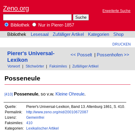
Zeno.org
Erweiterte Suche
Bibliothek
Nur in Pierer-1857
Bibliothek
Lesesaal
Zufälliger Artikel
Kategorien
Shop
DRUCKEN
Pierer's Universal-
<< Posselt
|
Possenhofen >>
Lexikon
Vorwort
|
Stichwörter
|
Faksimiles
|
Zufälliger Artikel
Posseneule
Posseneule
, so v.w.
Kleine
Ohreule
.
[410]
Quelle:
Pierer's Universal-Lexikon, Band 13. Altenburg 1861, S. 410.
Permalink:
http://www.zeno.org/nid/20010672087
Lizenz:
Gemeinfrei
Faksimiles:
410
Kategorien:
Lexikalischer Artikel