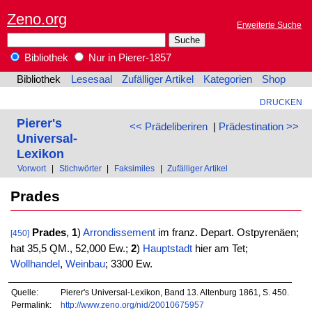
Zeno.org
Erweiterte Suche
Bibliothek
Nur in Pierer-1857
Bibliothek
Lesesaal
Zufälliger Artikel
Kategorien
Shop
DRUCKEN
Pierer's
<< Prädeliberiren
|
Prädestination >>
Universal-
Lexikon
Vorwort
|
Stichwörter
|
Faksimiles
|
Zufälliger Artikel
Prades
Prades
,
1
)
Arrondissement
im franz. Depart. Ostpyrenäen;
[450]
hat 35,5 QM., 52,000 Ew.;
2
)
Hauptstadt
hier am Tet;
Wollhandel
,
Weinbau
; 3300 Ew.
Quelle:
Pierer's Universal-Lexikon, Band 13. Altenburg 1861, S. 450.
Permalink:
http://www.zeno.org/nid/20010675957