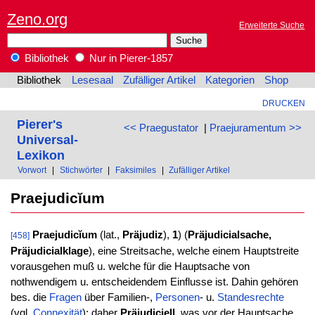
Zeno.org
Erweiterte Suche
Bibliothek
Nur in Pierer-1857
Bibliothek
Lesesaal
Zufälliger Artikel
Kategorien
Shop
DRUCKEN
Pierer's
<< Praegustator
|
Praejuramentum >>
Universal-
Lexikon
Vorwort
|
Stichwörter
|
Faksimiles
|
Zufälliger Artikel
Praejudicĭum
Praejudicĭum
(lat.,
Präjudiz
),
1
) (
Präjudicialsache,
[458]
Präjudicialklage
), eine Streitsache, welche einem Hauptstreite
vorausgehen muß u. welche für die Hauptsache von
nothwendigem u. entscheidendem Einflusse ist. Dahin gehören
bes. die
Fragen
über Familien-,
Personen
- u.
Standesrechte
(vgl.
Connexität
); daher
Präjudiciell
, was vor der Hauptsache