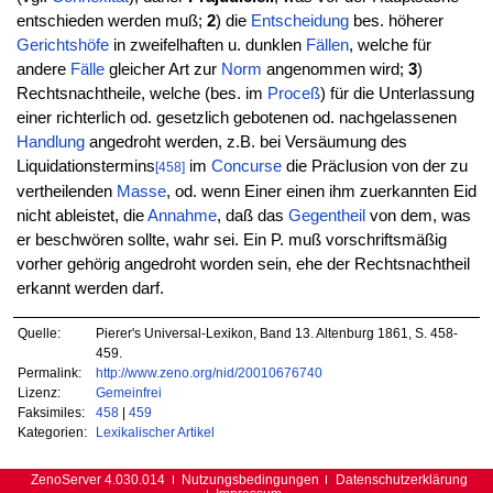
entschieden werden muß;
2
) die
Entscheidung
bes. höherer
Gerichtshöfe
in zweifelhaften u. dunklen
Fällen
, welche für
andere
Fälle
gleicher Art zur
Norm
angenommen wird;
3
)
Rechtsnachtheile, welche (bes. im
Proceß
) für die Unterlassung
einer richterlich od. gesetzlich gebotenen od. nachgelassenen
Handlung
angedroht werden, z.B. bei Versäumung des
Liquidationstermins
im
Concurse
die Präclusion von der zu
[458]
vertheilenden
Masse
, od. wenn Einer einen ihm zuerkannten Eid
nicht ableistet, die
Annahme
, daß das
Gegentheil
von dem, was
er beschwören sollte, wahr sei. Ein P. muß vorschriftsmäßig
vorher gehörig angedroht worden sein, ehe der Rechtsnachtheil
erkannt werden darf.
Quelle:
Pierer's Universal-Lexikon, Band 13. Altenburg 1861, S. 458-
459.
Permalink:
http://www.zeno.org/nid/20010676740
Lizenz:
Gemeinfrei
Faksimiles:
458
|
459
Kategorien:
Lexikalischer Artikel
ZenoServer 4.030.014
Nutzungsbedingungen
Datenschutzerklärung