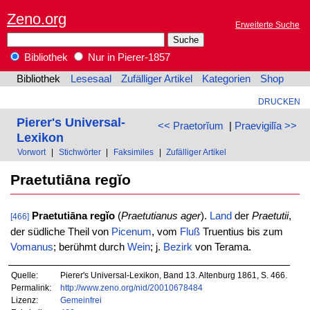
Zeno.org
Erweiterte Suche
Bibliothek
Nur in Pierer-1857
Bibliothek
Lesesaal
Zufälliger Artikel
Kategorien
Shop
DRUCKEN
Pierer's Universal-
<< Praetorĭum
|
Praevigilĭa >>
Lexikon
Vorwort
|
Stichwörter
|
Faksimiles
|
Zufälliger Artikel
Praetutiāna regĭo
Praetutiāna regĭo
(
Praetutianus ager
).
Land
der
Praetutii
,
[466]
der südliche Theil von
Picenum
, vom
Fluß
Truentius bis zum
Vomanus
; berühmt durch
Wein
; j.
Bezirk
von Terama.
Quelle:
Pierer's Universal-Lexikon, Band 13. Altenburg 1861, S. 466.
Permalink:
http://www.zeno.org/nid/20010678484
Lizenz:
Gemeinfrei