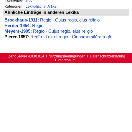
Faksimiles:
466
Kategorien:
Lexikalischer Artikel
Ähnliche Einträge in anderen Lexika
Brockhaus-1911
:
Regio
·
Cujus regio, ejus religio
Herder-1854
:
Regio
Meyers-1905
:
Regĭo
·
Cujus regio, ejus religio
Pierer-1857:
Regĭo
·
Lex et regio
·
Cinnamomifĕra regĭo
ZenoServer 4.030.014
Nutzungsbedingungen
Datenschutzerklärung
Impressum