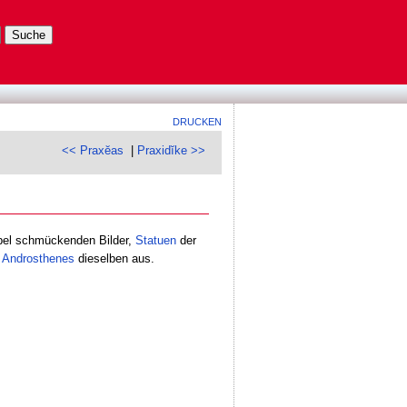
DRUCKEN
<< Praxĕas
|
Praxidĭke >>
mpel schmückenden Bilder,
Statuen
der
e
Androsthenes
dieselben aus.