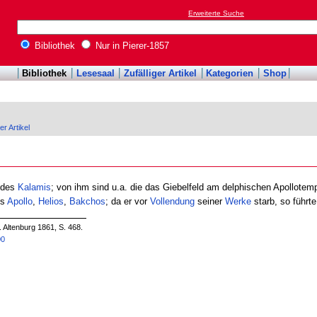
Erweiterte Suche
Bibliothek
Nur in Pierer-1857
Bibliothek
Lesesaal
Zufälliger Artikel
Kategorien
Shop
er Artikel
des
Kalamis
; von ihm sind u.a. die das Giebelfeld am delphischen Apollote
es
Apollo
,
Helios
,
Bakchos
; da er vor
Vollendung
seiner
Werke
starb, so führt
. Altenburg 1861, S. 468.
00