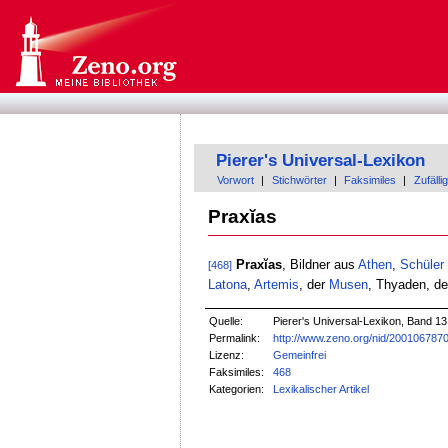
Pierer's Universal-Lexikon
Vorwort
|
Stichwörter
|
Faksimiles
|
Zufällig
Praxĭas
Praxĭas
, Bildner aus
Athen
,
Schüler
[468]
Latona
,
Artemis
, der
Musen
, Thyaden, d
Quelle:
Pierer's Universal-Lexikon, Band 13
Permalink:
http://www.zeno.org/nid/200106787
Lizenz:
Gemeinfrei
Faksimiles:
468
Kategorien:
Lexikalischer Artikel