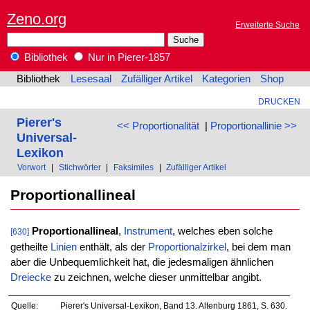
Zeno.org
Erweiterte Suche
Bibliothek
Nur in Pierer-1857
Bibliothek
Lesesaal
Zufälliger Artikel
Kategorien
Shop
DRUCKEN
Pierer's
<< Proportionalität
|
Proportionallinie >>
Universal-
Lexikon
Vorwort
|
Stichwörter
|
Faksimiles
|
Zufälliger Artikel
Proportionallineal
Proportionallineal
,
Instrument
, welches eben solche
[630]
getheilte
Linien
enthält, als der
Proportionalzirkel
, bei dem man
aber die Unbequemlichkeit hat, die jedesmaligen ähnlichen
Dreiecke
zu zeichnen, welche dieser unmittelbar angibt.
Quelle:
Pierer's Universal-Lexikon, Band 13. Altenburg 1861, S. 630.