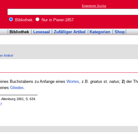
Erweiterte Suche
Bibliothek
Nur in Pierer-1857
Bibliothek
Lesesaal
Zufälliger Artikel
Kategorien
Shop
er Artikel
 eines Buchstabens zu Anfange eines
Wortes
, z.B.
gnatus
st.
natus;
2
) der Th
eines
Gliedes
.
. Altenburg 1861, S. 634.
87