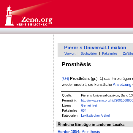
Pierer's Universal-Lexikon
Vorwort
|
Stichwörter
|
Faksimiles
|
Zufällig
Prosthĕsis
Prosthĕsis
(gr.),
1
) das Hinzufügen
[634]
wieder ersetzt, die künstliche
Ansetzung
Quelle:
Pierer's Universal-Lexikon, Band 13
Permalink:
http://www.zeno.org/nid/200106885
Lizenz:
Gemeinfrei
Faksimiles:
634
Kategorien:
Lexikalischer Artikel
Ähnliche Einträge in anderen Lexika
Herder-1854
:
Prosthesis