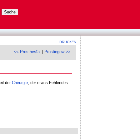
DRUCKEN
<< Prosthesĭa
|
Prostiegow >>
eil der
Chirurgie
, der etwas Fehlendes