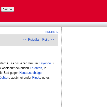
DRUCKEN
<< Psiadĭa
|
Psila >>
Arten:
P.
aromaticum
, in
Cayenne
u.
ich wohlschmeckenden
Früchten
, in
ls Bad gegen
Hautausschläge
üchten
, adstringirender
Rinde
, gutes