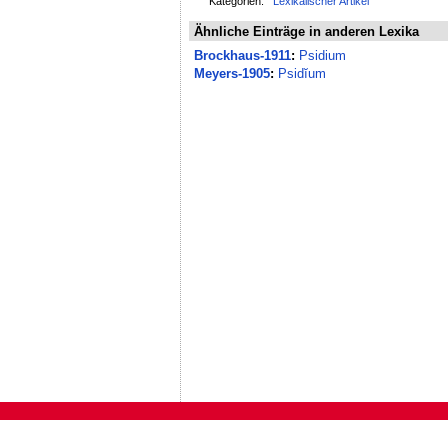
Kategorien:
Lexikalischer Artikel
Ähnliche Einträge in anderen Lexika
Brockhaus-1911
:
Psidium
Meyers-1905
:
Psidĭum