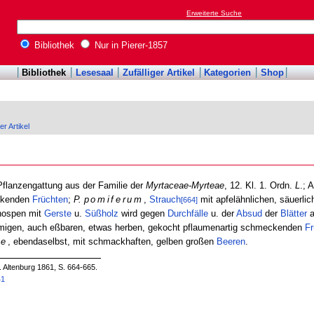
Erweiterte Suche
Bibliothek
Nur in Pierer-1857
Bibliothek
Lesesaal
Zufälliger Artikel
Kategorien
Shop
er Artikel
 Pflanzengattung aus der Familie der
Myrtaceae-Myrteae
, 12. Kl. 1. Ordn.
L
.; 
eckenden
Früchten
;
P.
pomiferum
,
Strauch
mit apfelähnlichen, säuerl
[664]
knospen mit
Gerste
u.
Süßholz
wird gegen
Durchfälle
u. der
Absud
der
Blätter
a
örmigen, auch eßbaren, etwas herben, gekocht pflaumenartig schmeckenden
Fr
se
, ebendaselbst, mit schmackhaften, gelben großen
Beeren
.
. Altenburg 1861, S. 664-665.
41