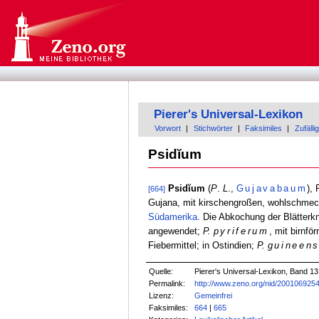
Pierer's Universal-Lexikon
Vorwort
|
Stichwörter
|
Faksimiles
|
Zufällig
Psidĭum
Psidĭum
(
P
.
L
.,
Gujavabaum
),
[664]
Gujana, mit kirschengroßen, wohlschm
Südamerika
. Die Abkochung der Blätter
angewendet;
P.
pyriferum
, mit birnf
Fiebermittel; in Ostindien;
P.
guineen
Quelle:
Pierer's Universal-Lexikon, Band 13
Permalink:
http://www.zeno.org/nid/200106925
Lizenz:
Gemeinfrei
Faksimiles:
664
|
665