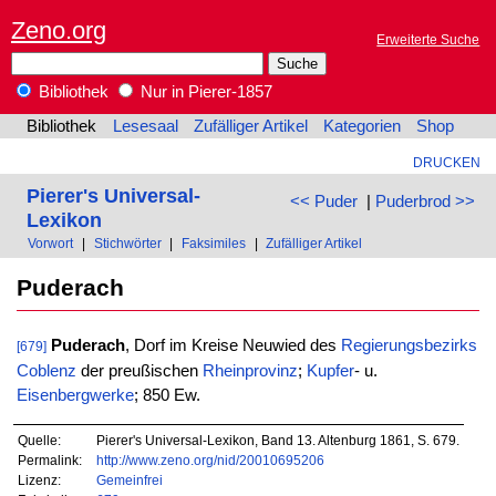
Zeno.org
Erweiterte Suche
Bibliothek
Nur in Pierer-1857
Bibliothek
Lesesaal
Zufälliger Artikel
Kategorien
Shop
DRUCKEN
Pierer's Universal-
<< Puder
|
Puderbrod >>
Lexikon
Vorwort
|
Stichwörter
|
Faksimiles
|
Zufälliger Artikel
Puderach
Puderach
, Dorf im Kreise Neuwied des
Regierungsbezirks
[679]
Coblenz
der preußischen
Rheinprovinz
;
Kupfer
- u.
Eisenbergwerke
; 850 Ew.
Quelle:
Pierer's Universal-Lexikon, Band 13. Altenburg 1861, S. 679.
Permalink:
http://www.zeno.org/nid/20010695206
Lizenz:
Gemeinfrei