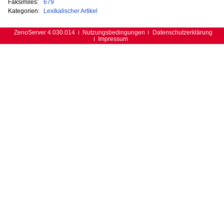
Faksimiles:
679
Kategorien:
Lexikalischer Artikel
ZenoServer 4.030.014
Nutzungsbedingungen
Datenschutzerklärung
Impressum