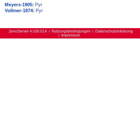
Meyers-1905
:
Pyr
Vollmer-1874
:
Pyr
ZenoServer 4.030.014
Nutzungsbedingungen
Datenschutzerklärung
Impressum