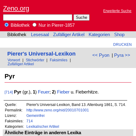
Zeno.org
Erweiterte Suche
Bibliothek
Nur in Pierer-1857
Bibliothek
Lesesaal
Zufälliger Artikel
Kategorien
Shop
DRUCKEN
Pierer's Universal-Lexikon
<< Pyon
|
Pyra >>
Vorwort
|
Stichwörter
|
Faksimiles
|
Zufälliger Artikel
Pyr
Pyr
(gr.),
1
)
Feuer
;
2
)
Fieber
u. Fieberhitze.
[714]
Quelle:
Pierer's Universal-Lexikon, Band 13. Altenburg 1861, S. 714.
Permalink:
http://www.zeno.org/nid/20010701001
Lizenz:
Gemeinfrei
Faksimiles:
714
Kategorien:
Lexikalischer Artikel
Ähnliche Einträge in anderen Lexika