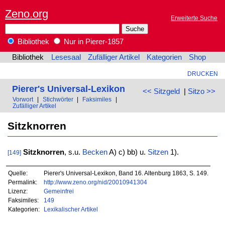
Zeno.org
Erweiterte Suche
Bibliothek
Nur in Pierer-1857
Bibliothek
Lesesaal
Zufälliger Artikel
Kategorien
Shop
DRUCKEN
Pierer's Universal-Lexikon
<< Sitzgeld
|
Sitzo >>
Vorwort
|
Stichwörter
|
Faksimiles
|
Zufälliger Artikel
Sitzknorren
Sitzknorren
, s.u.
Becken
A) c) bb) u.
Sitzen
1).
[149]
Quelle:
Pierer's Universal-Lexikon, Band 16. Altenburg 1863, S. 149.
Permalink:
http://www.zeno.org/nid/20010941304
Lizenz:
Gemeinfrei
Faksimiles:
149
Kategorien:
Lexikalischer Artikel