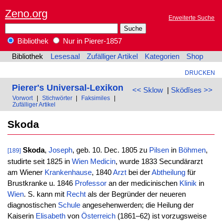
Zeno.org
Erweiterte Suche
Bibliothek
Nur in Pierer-1857
Bibliothek
Lesesaal
Zufälliger Artikel
Kategorien
Shop
DRUCKEN
Pierer's Universal-Lexikon
<< Sklow
|
Sködĭses >>
Vorwort
|
Stichwörter
|
Faksimiles
|
Zufälliger Artikel
Skoda
Skoda
,
Joseph
, geb. 10. Dec. 1805 zu
Pilsen
in
Böhmen
,
[189]
studirte seit 1825 in
Wien
Medicin
, wurde 1833 Secundärarzt
am Wiener
Krankenhause
, 1840
Arzt
bei der
Abtheilung
für
Brustkranke u. 1846
Professor
an der medicinischen
Klinik
in
Wien
. S. kann mit
Recht
als der Begründer der neueren
diagnostischen
Schule
angesehenwerden; die Heilung der
Kaiserin
Elisabeth
von
Österreich
(1861–62) ist vorzugsweise