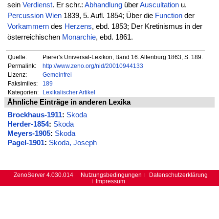
sein
Verdienst
. Er schr.:
Abhandlung
über
Auscultation
u.
Percussion
Wien
1839, 5. Aufl. 1854; Über die
Function
der
Vorkammern
des
Herzens
, ebd. 1853; Der Kretinismus in der
österreichischen
Monarchie
, ebd. 1861.
Quelle:
Pierer's Universal-Lexikon, Band 16. Altenburg 1863, S. 189.
Permalink:
http://www.zeno.org/nid/20010944133
Lizenz:
Gemeinfrei
Faksimiles:
189
Kategorien:
Lexikalischer Artikel
Ähnliche Einträge in anderen Lexika
Brockhaus-1911
:
Skoda
Herder-1854
:
Skoda
Meyers-1905
:
Skoda
Pagel-1901
:
Skoda, Joseph
ZenoServer 4.030.014
Nutzungsbedingungen
Datenschutzerklärung
Impressum