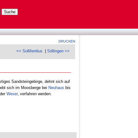
DRUCKEN
<< Solliferrĕus
|
Söllingen >>
artiges Sandsteingebirge, dehnt sich auf
rhebt sich im Moosberge bei
Neuhaus
bis
 der
Weser
, verfahren werden.