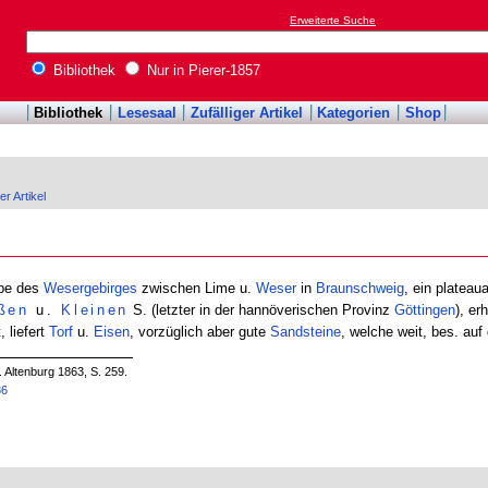
Erweiterte Suche
Bibliothek
Nur in Pierer-1857
Bibliothek
Lesesaal
Zufälliger Artikel
Kategorien
Shop
er Artikel
ppe des
Wesergebirges
zwischen Lime u.
Weser
in
Braunschweig
, ein plateau
ßen
u.
Kleinen
S. (letzter in der hannöverischen Provinz
Göttingen
), e
 liefert
Torf
u.
Eisen
, vorzüglich aber gute
Sandsteine
, welche weit, bes. auf
. Altenburg 1863, S. 259.
86