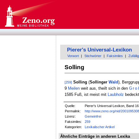
Pierer's Universal-Lexikon
Vorwort
|
Stichwörter
|
Faksimiles
|
Zufällig
Solling
Solling
(
Sollinger
Wald
), Berggru
[259]
9
Meilen
weit aus, theilt sich in den
Gro
1585 Fuß, ist meist mit
Laubholz
bedeckt,
Quelle:
Pierer's Universal-Lexikon, Band 16
Permalink:
http://www.zeno.org/nid/200109530
Lizenz:
Gemeinfrei
Faksimiles:
259
Kategorien:
Lexikalischer Artikel
Ähnliche Einträge in anderen Lexika