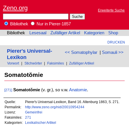
Zeno.org
Erweiterte Suche
Bibliothek
Nur in Pierer-1857
Bibliothek
Lesesaal
Zufälliger Artikel
Kategorien
Shop
DRUCKEN
Pierer's Universal-
<< Somatophylar
|
Somauli >>
Lexikon
Vorwort
|
Stichwörter
|
Faksimiles
|
Zufälliger Artikel
Somatotŏmie
Somatotŏmie
(v. gr.), so v.w.
Anatomie
.
[271]
Quelle:
Pierer's Universal-Lexikon, Band 16. Altenburg 1863, S. 271.
Permalink:
http://www.zeno.org/nid/20010954244
Lizenz:
Gemeinfrei
Faksimiles:
271
Kategorien:
Lexikalischer Artikel