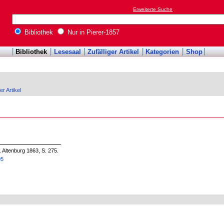
Erweiterte Suche
Bibliothek
Nur in Pierer-1857
Bibliothek
Lesesaal
Zufälliger Artikel
Kategorien
Shop
er Artikel
. Altenburg 1863, S. 275.
05