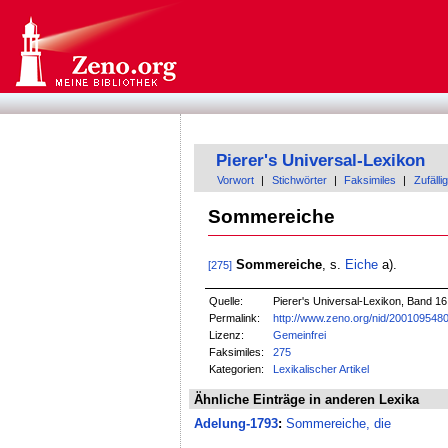
Pierer's Universal-Lexikon
Vorwort
|
Stichwörter
|
Faksimiles
|
Zufällig
Sommereiche
Sommereiche
, s.
Eiche
a).
[275]
Quelle:
Pierer's Universal-Lexikon, Band 16
Permalink:
http://www.zeno.org/nid/200109548
Lizenz:
Gemeinfrei
Faksimiles:
275
Kategorien:
Lexikalischer Artikel
Ähnliche Einträge in anderen Lexika
Adelung-1793
:
Sommereiche, die