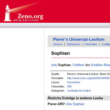
Pierer's Universal-Lexikon
Vorwort
|
Stichwörter
|
Faksimiles
|
Zufällig
Sophian
Sophian
,
Feldherr
des
Khalifen
Moa
[298]
Quelle:
Pierer's Universal-Lexikon, Band 16
Permalink:
http://www.zeno.org/nid/200109586
Lizenz:
Gemeinfrei
Faksimiles:
298
Kategorien:
Lexikalischer Artikel
Ähnliche Einträge in anderen Lexika
Pierer-1857:
Abu Sophian