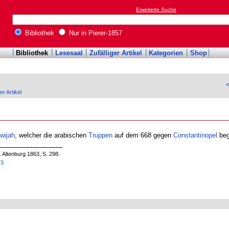
Erweiterte Suche
Bibliothek
Nur in Pierer-1857
Bibliothek
Lesesaal
Zufälliger Artikel
Kategorien
Shop
er Artikel
wijah
, welcher die arabischen
Truppen
auf dem 668 gegen
Constantinopel
beg
. Altenburg 1863, S. 298.
73