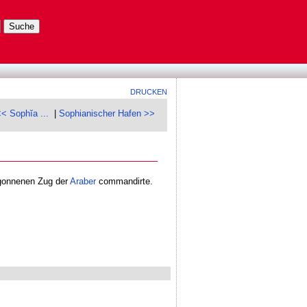
DRUCKEN
<< Sophĭa ...
|
Sophianischer Hafen >>
onnenen Zug der
Araber
commandirte.