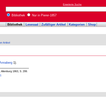
Erweiterte Suche
Bibliothek
Nur in Pierer-1857
Bibliothek
Lesesaal
Zufälliger Artikel
Kategorien
Shop
er Artikel
Annaberg
1).
. Altenburg 1863, S. 299.
11