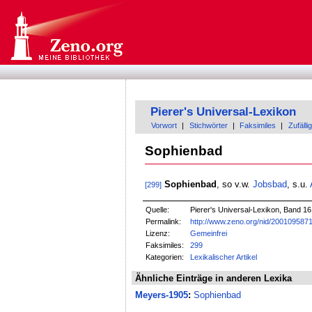
Pierer's Universal-Lexikon
Vorwort
|
Stichwörter
|
Faksimiles
|
Zufällig
Sophienbad
Sophienbad
, so v.w.
Jobsbad
, s.u.
[299]
Quelle:
Pierer's Universal-Lexikon, Band 16
Permalink:
http://www.zeno.org/nid/200109587
Lizenz:
Gemeinfrei
Faksimiles:
299
Kategorien:
Lexikalischer Artikel
Ähnliche Einträge in anderen Lexika
Meyers-1905
:
Sophienbad